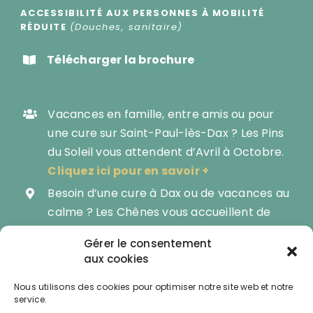
ACCESSIBILITÉ AUX PERSONNES À MOBILITÉ
RÉDUITE
(Douches, sanitaire)
Télécharger la brochure
Vacances en famille, entre amis ou pour
une cure sur Saint-Paul-lès-Dax ? Les Pins
du Soleil vous attendent d’Avril à Octobre.
Cliquez ici pour en savoir +
Besoin d’une cure à Dax ou de vacances au
calme ? Les Chênes vous accueillent de
Mars à Novembre.
Gérer le consentement
Devenez propriétaire de votre mobil-
aux cookies
home et profitez de nature 8 mois sur 12 :
Nous utilisons des cookies pour optimiser notre site web et notre
Les Pins du Soleil vous proposent du neuf ou
service.
des occasions à saisir.
Cliquez ici pour en