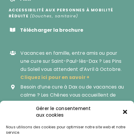
ACCESSIBILITÉ AUX PERSONNES À MOBILITÉ
RÉDUITE
(Douches, sanitaire)
Télécharger la brochure
Vacances en famille, entre amis ou pour
une cure sur Saint-Paul-lès-Dax ? Les Pins
du Soleil vous attendent d’Avril à Octobre.
Cliquez ici pour en savoir +
Besoin d’une cure à Dax ou de vacances au
calme ? Les Chênes vous accueillent de
Mars à Novembre.
Gérer le consentement
Devenez propriétaire de votre mobil-
aux cookies
home et profitez de nature 8 mois sur 12 :
Nous utilisons des cookies pour optimiser notre site web et notre
Les Pins du Soleil vous proposent du neuf ou
service.