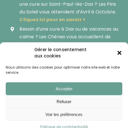
une cure sur Saint-Paul-lès-Dax ? Les Pins
du Soleil vous attendent d’Avril à Octobre.
Cliquez ici pour en savoir +
Besoin d’une cure à Dax ou de vacances au
calme ? Les Chênes vous accueillent de
Mars à Novembre.
Gérer le consentement
Devenez propriétaire de votre mobil-
aux cookies
home et profitez de nature 8 mois sur 12 :
Nous utilisons des cookies pour optimiser notre site web et notre
Les Pins du Soleil vous proposent du neuf ou
service.
des occasions à saisir.
Cliquez ici pour en
savoir +
Accepter
Partenaires – liens
Mentions légales
Refuser
Politique de confidentialité
Voir les préférences
Copyright © 2022 – Camping Les chênes. Tous droits réservés.
Réalisation & Hébergement : Adiane SAS – Dax –
www.adiane.com
Politique de confidentialité